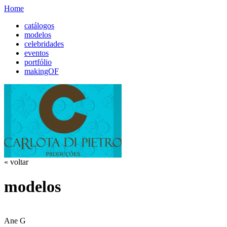
Home
catálogos
modelos
celebridades
eventos
portfólio
makingOF
« voltar
modelos
Ane G