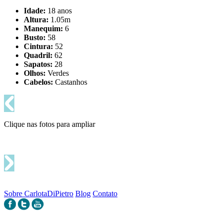
Idade:
18 anos
Altura:
1.05m
Manequim:
6
Busto:
58
Cintura:
52
Quadril:
62
Sapatos:
28
Olhos:
Verdes
Cabelos:
Castanhos
Clique nas fotos para ampliar
Sobre CarlotaDiPietro
Blog
Contato