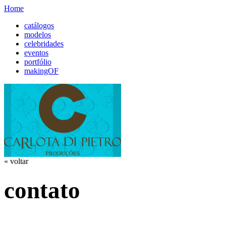
Home
catálogos
modelos
celebridades
eventos
portfólio
makingOF
« voltar
contato