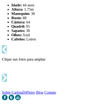
Idade:
44 anos
Altura:
1.75m
Manequim:
38
Busto:
88
Cintura:
64
Quadril:
95
Sapatos:
38
Olhos:
Azul
Cabelos:
Loiros
Clique nas fotos para ampliar
Sobre CarlotaDiPietro
Blog
Contato