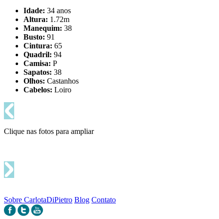
Idade:
34 anos
Altura:
1.72m
Manequim:
38
Busto:
91
Cintura:
65
Quadril:
94
Camisa:
P
Sapatos:
38
Olhos:
Castanhos
Cabelos:
Loiro
Clique nas fotos para ampliar
Sobre CarlotaDiPietro
Blog
Contato