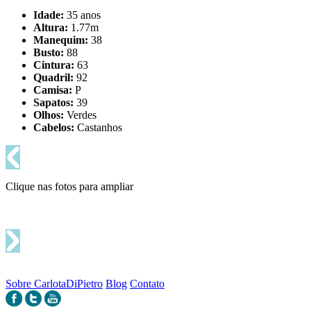
Idade:
35 anos
Altura:
1.77m
Manequim:
38
Busto:
88
Cintura:
63
Quadril:
92
Camisa:
P
Sapatos:
39
Olhos:
Verdes
Cabelos:
Castanhos
Clique nas fotos para ampliar
Sobre CarlotaDiPietro
Blog
Contato